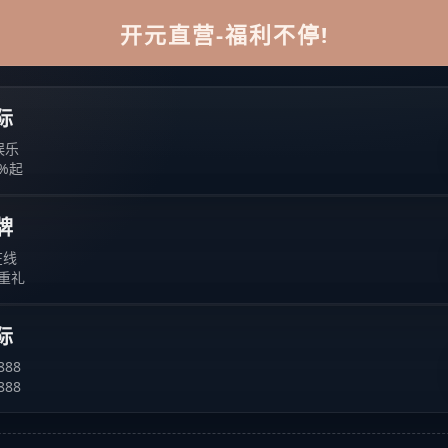
开元直营-福利不停!
际
娱乐
%起
牌
在线
重礼
际
88
88