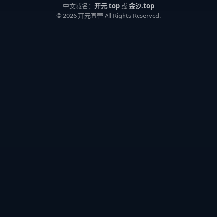
中文域名：
开元.top
或
金沙.top
© 2026 开元直营 All Rights Reserved.